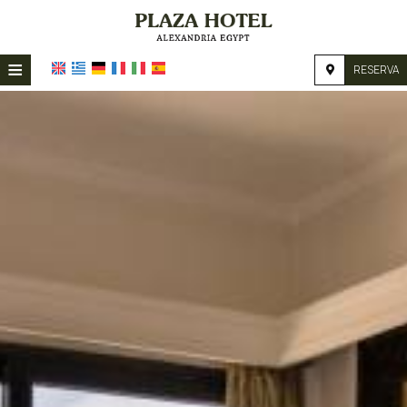
≡
RESERVA
HOME
UBICACIÓN
ALOJAMIENTO
INSTALACIONES
GALERÍA DE FOTOS
INVESTIGACIÓN
CONTACTO