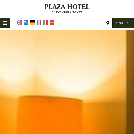
≡
ΚΡΆΤΗΣΗ
HOME
ΤΟΠΟΘΕΣΊΑ
ΔΙΑΜΟΝΉ
ΠΑΡΟΧΈΣ
ΦΩΤΟΓΡΑΦΊΕΣ
ΖΉΤΗΣΗ
ΕΠΙΚΟΙΝΩΝΊΑ